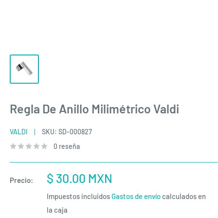
Regla De Anillo Milimétrico Valdi
VALDI
SKU:
SD-000827
0 reseña
Precio
$ 30.00 MXN
Precio:
de
Impuestos incluidos
Gastos de envío
calculados en
venta
la caja