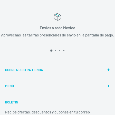
Envios a todo Mexico
Aprovechas las tarifas presenciales de envio en la pantalla de pago.
SOBRE NUESTRA TIENDA
Nuestra E-Shop abierta 24/7 es totalmente automática y
MENÚ
segura.
Buscar
BOLETIN
Productos
Las compras de fin de semana o días feriados, son
despachadas al siguiente día hábil.
Políticas
Recibe ofertas, descuentos y cupones en tu correo