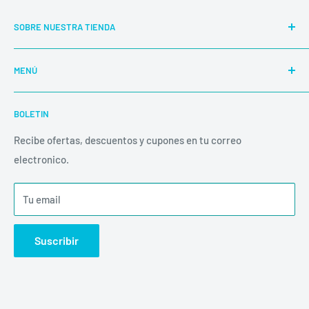
SOBRE NUESTRA TIENDA
Nuestra E-Shop abierta 24/7 es totalmente automática y
MENÚ
segura.
Buscar
BOLETIN
Productos
Las compras de fin de semana o días feriados, son
despachadas al siguiente día hábil.
Políticas
Recibe ofertas, descuentos y cupones en tu correo
electronico.
Inicio
Envíos
Tu email
Suscribir