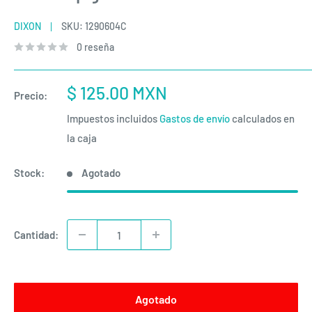
DIXON
SKU:
1290604C
0 reseña
Precio
$ 125.00 MXN
Precio:
de
Impuestos incluidos
Gastos de envío
calculados en
venta
la caja
Stock:
Agotado
Cantidad:
Agotado