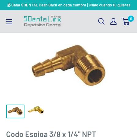
Ir
💰 Gana SDENTAL Cash Back en cada compra | Úsalo cuando tú quieras
directamente
SDENTAL.MX
0
al
DEPOSITO
contenido
DENTAL
Codo Espiga 3/8 x 1/4" NPT