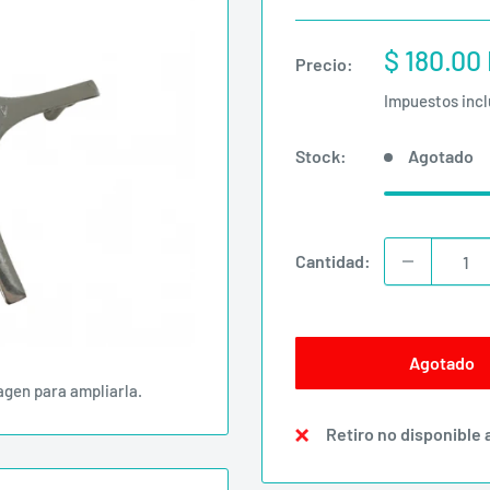
Precio
$ 180.00
Precio:
de
Impuestos inc
venta
Stock:
Agotado
Cantidad:
Agotado
agen para ampliarla.
Retiro no disponible