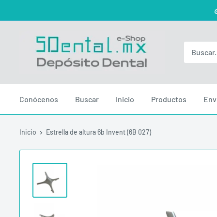
Ir
directamente
al
SDENTAL.MX
contenido
DEPOSITO
DENTAL
Conócenos
Buscar
Inicio
Productos
Env
Inicio
Estrella de altura 6b Invent (6B 027)