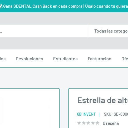
💰 Gana SDENTAL Cash Back en cada compra | Úsalo cuando tú quiera
Todas las catego
ios
Devoluciones
Estudiantes
Facturacion
Ofe
Estrella de al
6B INVENT
SKU:
SD-000
0 reseña