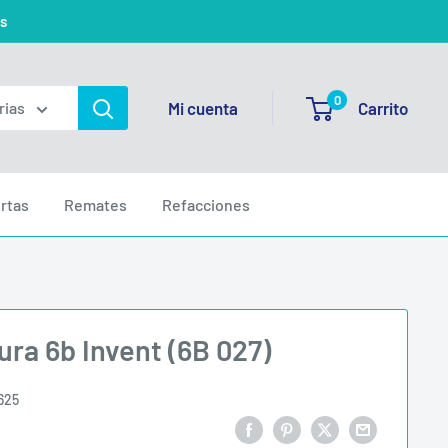
s
0
Mi cuenta
Carrito
rias
rtas
Remates
Refacciones
tura 6b Invent (6B 027)
625