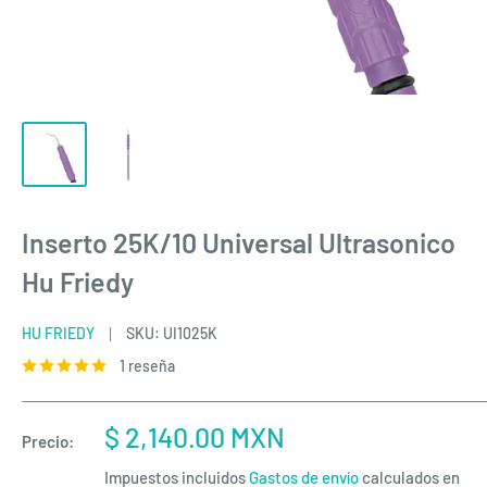
Inserto 25K/10 Universal Ultrasonico
Hu Friedy
HU FRIEDY
SKU:
UI1025K
1 reseña
Precio
$ 2,140.00 MXN
Precio:
de
Impuestos incluidos
Gastos de envío
calculados en