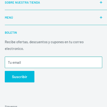
SOBRE NUESTRA TIENDA
Nuestra E-Shop abierta 24/7 es totalmente automática y
MENÚ
segura.
Buscar
BOLETIN
Productos
Las compras de fin de semana o días feriados, son
despachadas al siguiente día hábil.
Políticas
Recibe ofertas, descuentos y cupones en tu correo
electronico.
Inicio
Envíos
Tu email
Suscribir
Síguenos