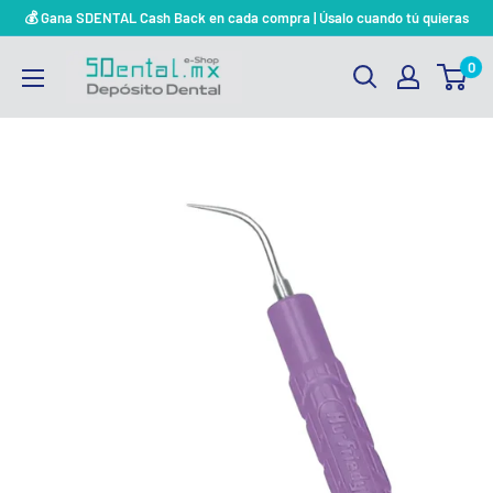
Ir
💰 Gana SDENTAL Cash Back en cada compra | Úsalo cuando tú quieras
directamente
SDENTAL.MX
0
al
DEPOSITO
contenido
DENTAL