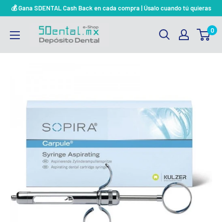
Ir
💰 Gana SDENTAL Cash Back en cada compra | Úsalo cuando tú quieras
directamente
SDENTAL.MX
0
al
DEPOSITO
contenido
DENTAL