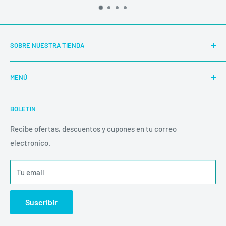
SOBRE NUESTRA TIENDA
Nuestra E-Shop abierta 24/7 es totalmente automática y
MENÚ
segura.
Buscar
BOLETIN
Productos
Las compras de fin de semana o días feriados, son
despachadas al siguiente día hábil.
Políticas
Recibe ofertas, descuentos y cupones en tu correo
electronico.
Inicio
Envíos
Tu email
Suscribir