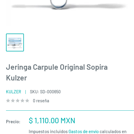
Jeringa Carpule Original Sopira
Kulzer
KULZER
SKU:
SD-000650
0 reseña
Precio
$ 1,110.00 MXN
Precio:
de
Impuestos incluidos
Gastos de envío
calculados en