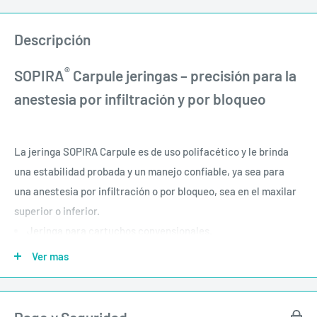
Descripción
®
SOPIRA
Carpule jeringas – precisión para la
anestesia por infiltración y por bloqueo
La jeringa SOPIRA Carpule es de uso polifacético y le brinda
una estabilidad probada y un manejo confiable, ya sea para
una anestesia por infiltración o por bloqueo, sea en el maxilar
superior o inferior.
Jeringa para cartuchos convensionales.
Para las técnicas de infiltración y de bloqueo
Ver mas
Apoyo seguro por su diseño de anillos dobles
Esterilizable