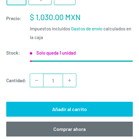
Precio
$ 1,030.00 MXN
Precio:
de
Impuestos incluidos
Gastos de envío
calculados en
venta
la caja
Stock:
Solo queda 1 unidad
Cantidad:
Añadir al carrito
Comprar ahora