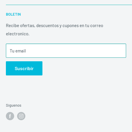
una mayor durabilidad.
Buscar
BOLETIN
Productos
Las compras de fin de semana o días feriados, son
despachadas al siguiente día hábil.
Políticas
Recibe ofertas, descuentos y cupones en tu correo
electronico.
Inicio
Envíos
Tu email
Suscribir
Síguenos