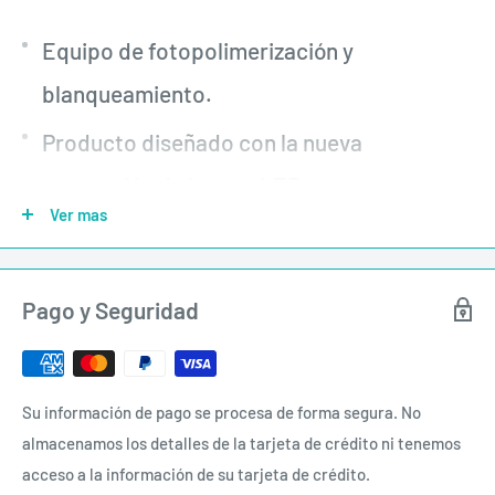
Equipo de fotopolimerización y
blanqueamiento.
Producto diseñado con la nueva
generación de luz por LED.
Ver mas
Longitud de onda promedio de 455 nm,
dando un salida de potencia constante o
Pago y Seguridad
intensidad de 1800 mW/cm2, resultado por
ser controlado el sistema de operación
con un micro controlador.
Su información de pago se procesa de forma segura. No
almacenamos los detalles de la tarjeta de crédito ni tenemos
La productividad de la lámpara es por el
acceso a la información de su tarjeta de crédito.