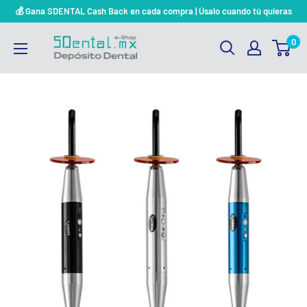
Ir
💰 Gana SDENTAL Cash Back en cada compra | Úsalo cuando tú quieras
directamente
SDENTAL.MX
0
al
DEPOSITO
contenido
DENTAL